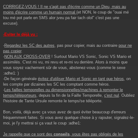
CORRIGEZ-VOUS !
Il ne s'agit pas d'écrire comme un Dieu, mais au
moins d'écrire comme un humain normal
(et NON, le coup de "ouai mé
tou mé pot parle en SMS alor jveu pa fair tach olol" c'est pas une
excuse).
-Eviter le déjà vu :
-
Regardez les SC des autres
, pas pour copier, mais au contraire
pour ne
pas copier
.
-
NON AUX CROSS-OVER
! Surtout Mario VS Sonic, Sonic VS Mario et
assimilés. C'est mi vu, mi revu et re-mi vu derrière. Alors à moins que
vous soyez vachement sûr de vous, abstenez-vous (comme le sexe
:adhe1: )
-De façon générale
évitez d'utiliser Mario et Sonic en tant que héros
, on
les compte par dizaines les SC les comptant comme héros.
-
Les failles temporelles ou dimensionnelles/machines à remonter le
temps/téléporteurs
, depuis la fin de la Faille Temporelle,
c'est nul
. Oubliez
l'histoire de Tante Ursule remonte le temps/se téléporte.
Bon, voilà, déjà avec ça vous avez de quoi éviter beaucoup d'erreurs
fréquemment faites. Si vous avez quelque chose à y rajouter, signalez-le-
moi, je l'y mettrai si ça vaut le coup :adhe1:
Je rappelle que ce sont des
conseils
, vous êtes pas obligés de les