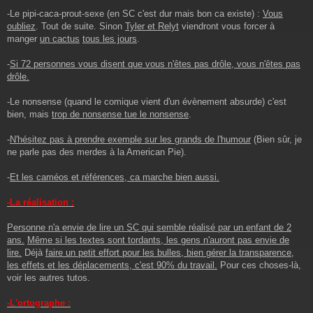
-Le pipi-caca-prout-sexe (en SC c'est dur mais bon ca existe) :
Vous
oubliez
. Tout de suite. Sinon
Tyler et Relyt
viendront vous forcer à
manger
un cactus
tous les jours
.
-
Si 72 personnes vous disent que vous n'êtes pas drôle, vous n'êtes pas
drôle.
-Le nonsense (quand le comique vient d'un évènement absurde) c'est
bien, mais
trop de nonsense tue le nonsense
.
-
N'hésitez pas à prendre exemple sur les grands de l'humour
(Bien sûr, je
ne parle pas des merdes à la American Pie).
-
Et les caméos et références, ca marche bien aussi.
-La réalisation :
Personne n'a envie de lire un SC qui semble réalisé par un enfant de 2
ans.
Même si les textes sont tordants, les gens n'auront pas envie de
lire.
Déjà
faire un petit effort pour les bulles, bien gérer la transparence,
les effets et les déplacements, c'est 90% du travail.
Pour ces choses-là,
voir les autres tutos.
-L'ortographe :