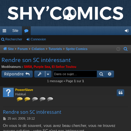
Site
cc
Rechercher
or
Connexion
on
ès
u
ne
Site
Forum
Création
Tutoriels
Sprite Comics
R
e
ra
m
xi
Rendre son SC intéressant
c
pi
s
on
Modérateurs :
SM58
,
Purple Sea
,
El Señor Toulou
h
Rechercher
Recherch
Répondre
de
e
1 message • Page
1
sur
1
r
c
PowerSlave
h
Habitué
e
r
Rendre son SC intéressant
M
25 oct. 2009, 19:12
e
On vous le dit souvent, vous avez beau chercher, vous ne trouvez
s
aucune solution :
votre SC n'est pas intéressant ...