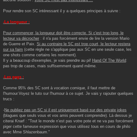
s
a
g
Pour rendre son SC intéressant il y a quelques principes à suivre :
e
-La longueur :
Pour commencer, la longueur doit être correcte. Si c'est trop long, le
lecteur va décrocher
: il n'a pas forcément envie de lire la version Mario
de Guerre et Paix.
Si au contraire le SC est trop court, le lecteur restera
sur sa faim
(cette règle ne s'applique pas aux SC en une seule case, les
one shots comme certains les nomment).
Il y a beaucoup d'exemples, je vais prendre au pif
Hand Of The World
:
pas trop de cases, mais suffisemment quand même.
-Les gags :
Comme 95% des SC sont à vocation comique, il faut mettre de
l'humour.Voyez le tuto sur l'humour à ce sujet. Je vais y rajouter quelques
trucs :
-
Ne publiez pas un SC si il est uniquement basé sur des private jokes
(blagues que seuls vous et vos amis peuvent comprendre). Là dessus je
citerai Knarf : "Tout le monde n’est pas votre pote et ne va pas forcément
piger cette fameuse expression que vous utilisez tous en cours de philo
avec Mme Shlazenbaum."