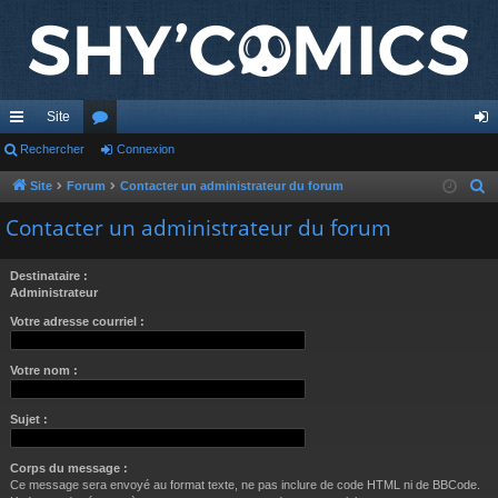
Site
cc
Rechercher
or
Connexion
on
ès
u
ne
Site
Forum
Contacter un administrateur du forum
R
e
ra
m
xi
Contacter un administrateur du forum
c
pi
s
on
h
Destinataire :
de
e
Administrateur
r
Votre adresse courriel :
c
h
Votre nom :
e
r
Sujet :
Corps du message :
Ce message sera envoyé au format texte, ne pas inclure de code HTML ni de BBCode.