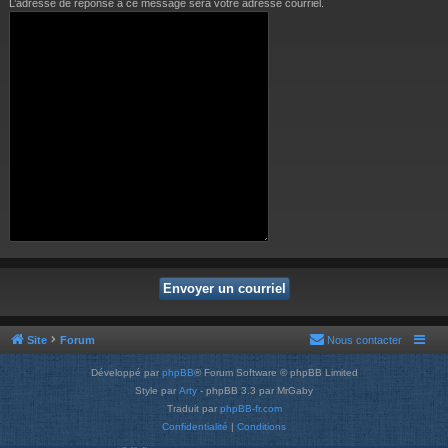
L’adresse de réponse à ce message sera votre adresse courriel.
Site
Forum
Nous contacter
Développé par
phpBB
® Forum Software © phpBB Limited
Style par
Arty
- phpBB 3.3 par MrGaby
Traduit par
phpBB-fr.com
Confidentialité
|
Conditions